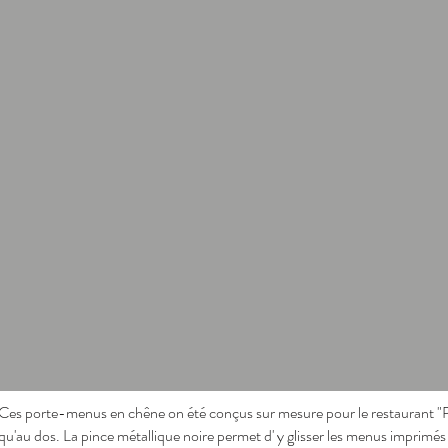
Ces porte-menus en chêne on été conçus sur mesure pour le restaurant "Pe
qu'au dos. La pince métallique noire permet d' y glisser les menus imprimés 