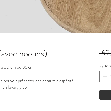
(avec noeuds)
 69
Quant
tre 30 cm ou 35 cm
de pouvoir présenter des defauts d'aspérité
n un léger galbe