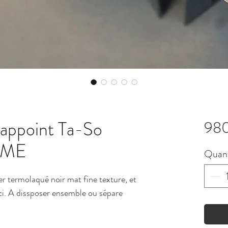
' appoint Ta-So
98
ME
Quant
ier termolaqué noir mat fine texture, et
rci. A dissposer ensemble ou sépare